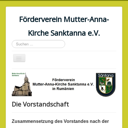
Förderverein Mutter-Anna-
Kirche Sanktanna e.V.
Suchen
...
Navigation
an/aus
Home
Aktuelles
Verein
Geschichte
Die Vorstandschaft
Generalsanierung
Veranstaltungen
Zusammensetzung des Vorstandes nach der