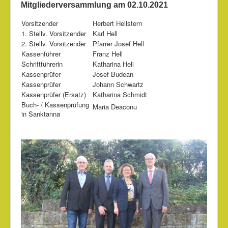
Partner
Mitgliederversammlung am 02.10.2021
Bildergalerie
Vorsitzender
Herbert Hellstern
1. Stellv. Vorsitzender
Karl Hell
Kontakt
2. Stellv. Vorsitzender
Pfarrer Josef Hell
Kassenführer
Franz Hell
Impressum
Schriftführerin
Katharina Hell
Kassenprüfer
Josef Budean
Kassenprüfer
Johann Schwartz
Kassenprüfer (Ersatz)
Katharina Schmidt
Buch- / Kassenprüfung
Maria Deaconu
in Sanktanna