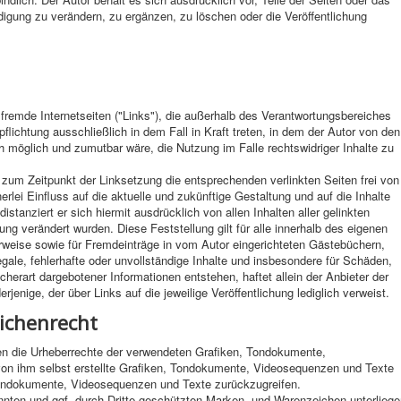
ung zu verändern, zu ergänzen, zu löschen oder die Veröffentlichung
 fremde Internetseiten ("Links"), die außerhalb des Verantwortungsbereiches
flichtung ausschließlich in dem Fall in Kraft treten, in dem der Autor von den
h möglich und zumutbar wäre, die Nutzung im Falle rechtswidriger Inhalte zu
s zum Zeitpunkt der Linksetzung die entsprechenden verlinkten Seiten frei von
nerlei Einfluss auf die aktuelle und zukünftige Gestaltung und auf die Inhalte
istanziert er sich hiermit ausdrücklich von allen Inhalten aller gelinkten
ung verändert wurden. Diese Feststellung gilt für alle innerhalb des eigenen
rweise sowie für Fremdeinträge in vom Autor eingerichteten Gästebüchern,
legale, fehlerhafte oder unvollständige Inhalte und insbesondere für Schäden,
herart dargebotener Informationen entstehen, haftet allein der Anbieter der
rjenige, der über Links auf die jeweilige Veröffentlichung lediglich verweist.
ichenrecht
ionen die Urheberrechte der verwendeten Grafiken, Tondokumente,
on ihm selbst erstellte Grafiken, Tondokumente, Videosequenzen und Texte
 Tondokumente, Videosequenzen und Texte zurückzugreifen.
nnten und ggf. durch Dritte geschützten Marken- und Warenzeichen unterlieg