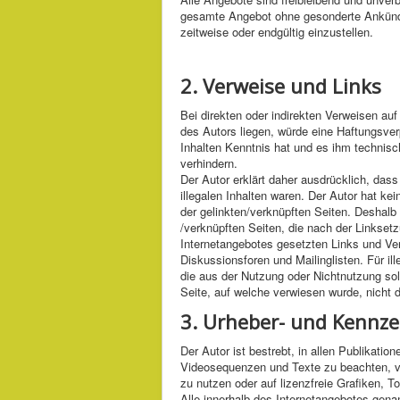
gesamte Angebot ohne gesonderte Ankündig
zeitweise oder endgültig einzustellen.
2. Verweise und Links
Bei direkten oder indirekten Verweisen auf
des Autors liegen, würde eine Haftungsverp
Inhalten Kenntnis hat und es ihm technisc
verhindern.
Der Autor erklärt daher ausdrücklich, das
illegalen Inhalten waren. Der Autor hat kei
der gelinkten/verknüpften Seiten. Deshalb d
/verknüpften Seiten, die nach der Linksetz
Internetangebotes gesetzten Links und Ve
Diskussionsforen und Mailinglisten. Für il
die aus der Nutzung oder Nichtnutzung solc
Seite, auf welche verwiesen wurde, nicht de
3. Urheber- und Kennze
Der Autor ist bestrebt, in allen Publikat
Videosequenzen und Texte zu beachten, v
zu nutzen oder auf lizenzfreie Grafiken,
Alle innerhalb des Internetangebotes gena