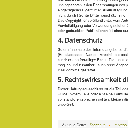
uneingeschränkt den Bestimmungen des jew
eingetragenen Eigentümer. Allein aufgrun
nicht durch Rechte Dritter geschützt sind!
Das Copyright für veröffentlichte, vom Auto
Vervielfältigung oder Verwendung solcher
oder gedruckten Publikationen ist ohne au
4. Datenschutz
Sofern innerhalb des Internetangebotes di
(Emailadressen, Namen, Anschriften) beste
ausdrücklich freiwilliger Basis. Die Inan
möglich und zumutbar - auch ohne Angabe
Pseudonyms gestattet.
5. Rechtswirksamkeit d
Dieser Haftungsausschluss ist als Teil de
wurde. Sofern Teile oder einzelne Formuli
vollständig entsprechen sollten, bleiben d
unberührt.
Aktuelle Seite:
Startseite
Impress