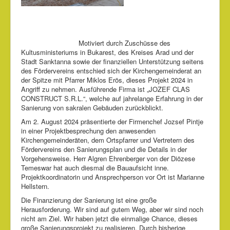
Motiviert durch Zuschüsse des
Kultusministeriums in Bukarest, des Kreises Arad und der
Stadt Sanktanna sowie der finanziellen Unterstützung seitens
des Fördervereins entschied sich der Kirchengemeinderat an
der Spitze mit Pfarrer Miklos Erös, dieses Projekt 2024 in
Angriff zu nehmen. Ausführende Firma ist „JOZEF CLAS
CONSTRUCT S.R.L.“, welche auf jahrelange Erfahrung in der
Sanierung von sakralen Gebäuden zurückblickt.
Am 2. August 2024 präsentierte der Firmenchef Jozsef Pintje
in einer Projektbesprechung den anwesenden
Kirchengemeinderäten, dem Ortspfarrer und Vertretern des
Fördervereins den Sanierungsplan und die Details in der
Vorgehensweise. Herr Algren Ehrenberger von der Diözese
Temeswar hat auch diesmal die Bauaufsicht inne.
Projektkoordinatorin und Ansprechperson vor Ort ist Marianne
Hellstern.
Die Finanzierung der Sanierung ist eine große
Herausforderung. Wir sind auf gutem Weg, aber wir sind noch
nicht am Ziel. Wir haben jetzt die einmalige Chance, dieses
große Sanierungsprojekt zu realisieren. Durch bisherige