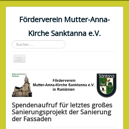
Förderverein Mutter-Anna-
Kirche Sanktanna e.V.
Suchen
...
Navigation
an/aus
Home
Aktuelles
Verein
Geschichte
Spendenaufruf für letztes großes
Sanierungsprojekt der Sanierung
Generalsanierung
der Fassaden
Veranstaltungen