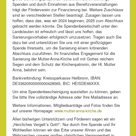
Spenden und durch Einnahmen aus Benefizveranstaltungen
trägt der Förderverein zur Finanzierung bei. Weitere Zuschüsse
sind an verschiedenen Stellen beantragt. Zusagen lassen uns
hoffen, dass das, was wir 2024 beginnen, 2025 zum Abschluss
gebracht werden könnte. Die Spendenbereitschaft unter den
Landsleuten ist erfreulich und lässt uns hoffen, das
Sanierungsvorhaben erfolgreich umzusetzen. Tragen auch Sie
dazu bei und unterstützen Sie uns mit einer großzügigen
Spende Ihrerseits, um die Sanierung einem krönenden
Abschluss zuzuführen. Ihr finanzielles Engagement für die
Sanierung der Mutter-Anna-Kirche soll mit Gottes reichem
Segen und dem Schutz der Kirchenpatronin, der Hl. Mutter
Anna, belohnt sein.
Bankverbindung: Kreissparkasse Heilbronn, IBAN:
DE33620500000000428565, BIC: HEISDE66XXX.
Um eine Spendenbescheinigung ausstellen zu können, geben
Sie bitte Ihre vollständige Adresse oder Ihre Mailadresse an.
Weitere Informationen, Mitgliedsanträge und Fotos finden Sie
auf unserer Homepage:
www.mutter-anna-kirche.de
Allen bisherigen Unterstützern und Förderern sagen wir ein
„Herzliches Vergelt´s Gott!“. Nur durch Ihre Spende und Ihr
Wohlwollen können wir das Erbe unserer Ahnen und das
Wahrzeichen unserer großen christlichen Vergangenheit in